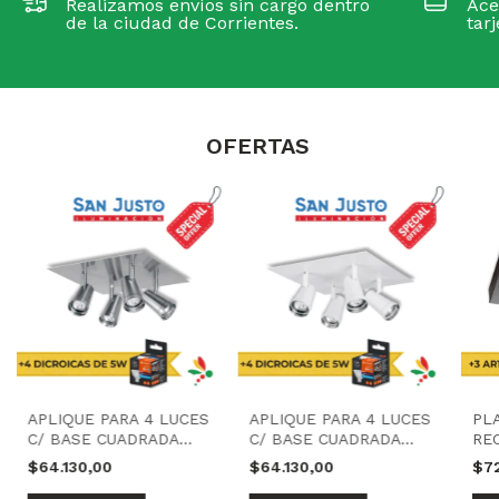
Realizamos envíos sin cargo dentro
Ace
de la ciudad de Corrientes.
tar
OFERTAS
APLIQUE PARA 4 LUCES
APLIQUE PARA 4 LUCES
PL
C/ BASE CUADRADA
C/ BASE CUADRADA
RE
PLATA + 4 DICROICAS
BLANCO + 4 DICROICAS
NEG
$64.130,00
$64.130,00
$7
5W | SAN JUSTO
5W | SAN JUSTO
SA