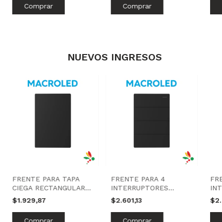
NUEVOS INGRESOS
FRENTE PARA TAPA
FRENTE PARA 4
FR
CIEGA RECTANGULAR
INTERRUPTORES
IN
NEGRO | MONACO |
NEGRO | MONACO |
NEG
$1.929,87
$2.601,13
$2.
MACROLED
MACROLED
MA