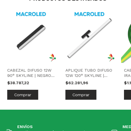
CABEZAL DIFUSO 12W
APLIQUE TUBO DIFUSO
CA
90° SKYLINE | NEGRO |
12W 120° SKYLINE |
IR
MACROLED
NEGRO | MACROLED
ME
$38.787,32
$62.281,96
$1.
ENVÍOS
MED